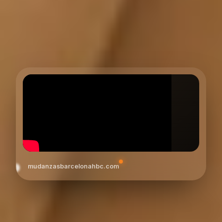
mudanzasbarcelonahbc.com