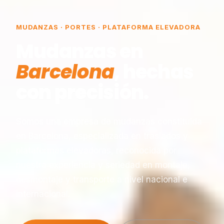
MUDANZAS · PORTES · PLATAFORMA ELEVADORA
Mudanzas en
Barcelona
, hechas
con precisión.
Somos una empresa de mudanzas constituida
en Barcelona, especializada en traslados y
plataformas elevadoras, reconocida por
nuestra experiencia y seriedad en montaje,
desmontaje y transporte a nivel nacional e
internacional.