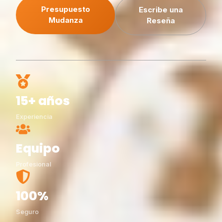
Presupuesto
Escribe una
Mudanza
Reseña
15+ años
Experiencia
Equipo
Profesional
100%
Seguro