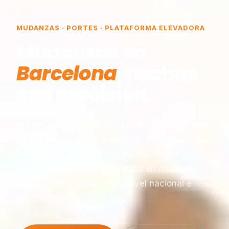
MUDANZAS · PORTES · PLATAFORMA ELEVADORA
Mudanzas en
Barcelona
, hechas
con precisión.
Somos una empresa de mudanzas constituida
en Barcelona, especializada en traslados y
plataformas elevadoras, reconocida por
nuestra experiencia y seriedad en montaje,
desmontaje y transporte a nivel nacional e
internacional.