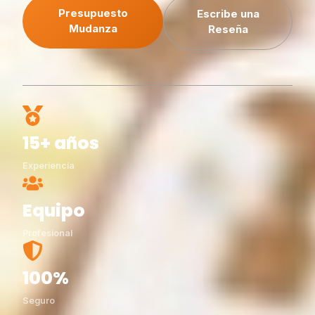
Presupuesto
Escribe una
Mudanza
Reseña
15+ años
Experiencia
Equipo
Profesional
100%
Seguro