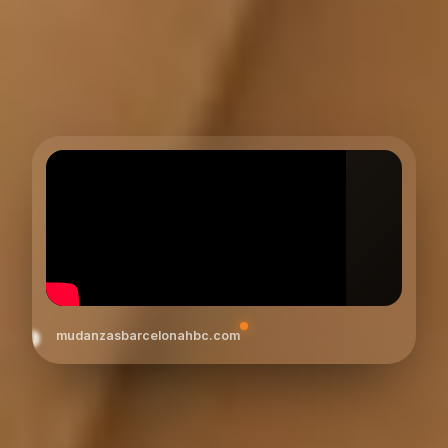
mudanzasbarcelonahbc.com