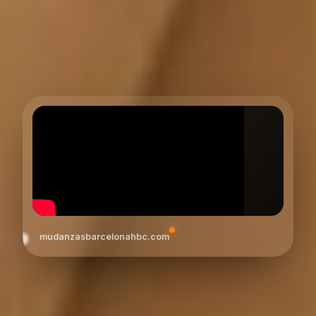
mudanzasbarcelonahbc.com