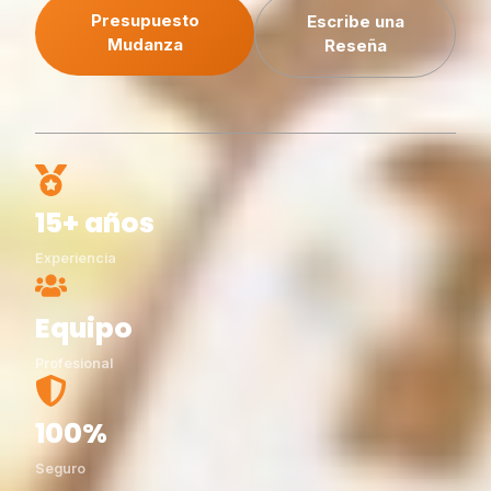
Presupuesto
Escribe una
Mudanza
Reseña
15+ años
Experiencia
Equipo
Profesional
100%
Seguro