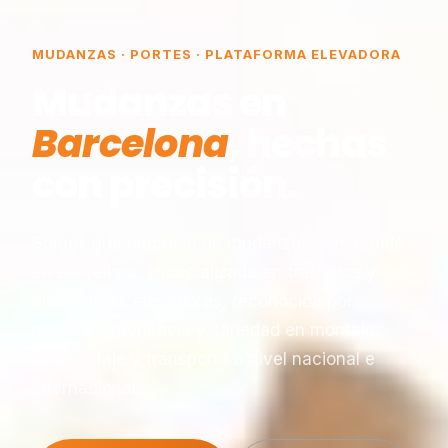
MUDANZAS · PORTES · PLATAFORMA ELEVADORA
Mudanzas en
Barcelona
, hechas
con precisión.
Somos una empresa de mudanzas constituida
en Barcelona, especializada en traslados y
plataformas elevadoras, reconocida por
nuestra experiencia y seriedad en montaje,
desmontaje y transporte a nivel nacional e
internacional.