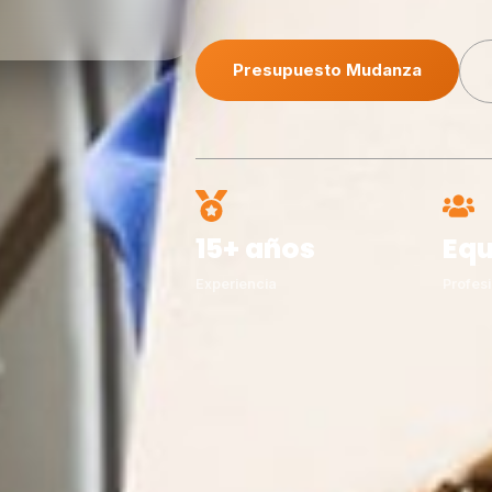
Presupuesto Mudanza
15+ años
Equ
Experiencia
Profesi