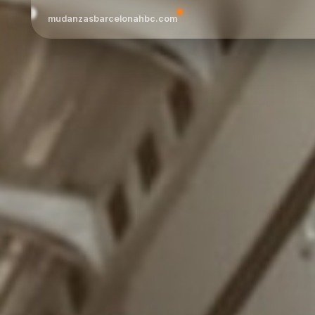
mudanzasbarcelonahbc.com