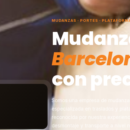
MUDANZAS · PORTES · PLATAFORM
Mudanz
Barcelo
con prec
Somos una empresa de mudanzas 
especializada en traslados y pla
reconocida por nuestra experienc
desmontaje y transporte a nivel n