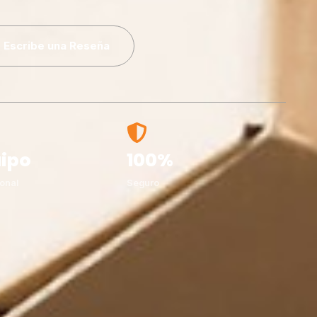
Escribe una Reseña
ipo
100%
onal
Seguro