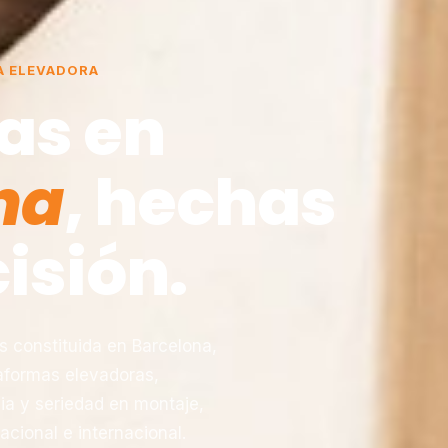
A ELEVADORA
as en
na
, hechas
isión.
constituida en Barcelona,
taformas elevadoras,
ia y seriedad en montaje,
acional e internacional.