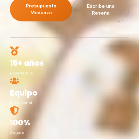
Presupuesto
Escribe una
Mudanza
Reseña
15+ años
Experiencia
Equipo
Profesional
100%
Seguro