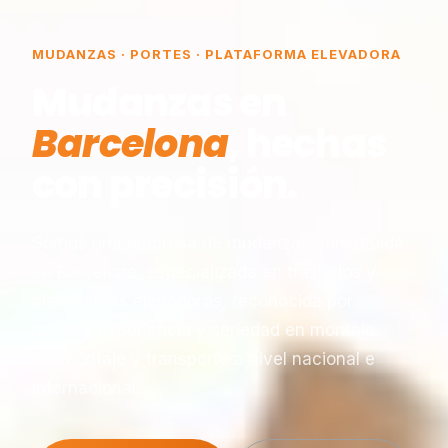
MUDANZAS · PORTES · PLATAFORMA ELEVADORA
Mudanzas en
Barcelona
, hechas
con precisión.
Somos una empresa de mudanzas constituida
en Barcelona, especializada en traslados y
plataformas elevadoras, reconocida por
nuestra experiencia y seriedad en montaje,
desmontaje y transporte a nivel nacional e
internacional.