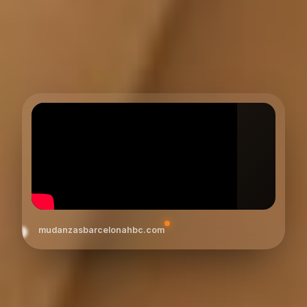
mudanzasbarcelonahbc.com