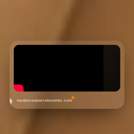
mudanzasbarcelonahbc.com