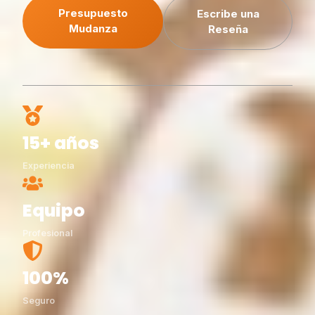
Presupuesto
Escribe una
Mudanza
Reseña
15+ años
Experiencia
Equipo
Profesional
100%
Seguro