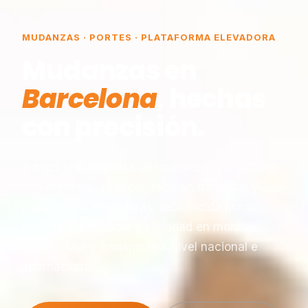
MUDANZAS · PORTES · PLATAFORMA ELEVADORA
Mudanzas en
Barcelona
, hechas
con precisión.
Somos una empresa de mudanzas constituida
en Barcelona, especializada en traslados y
plataformas elevadoras, reconocida por
nuestra experiencia y seriedad en montaje,
desmontaje y transporte a nivel nacional e
internacional.