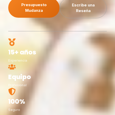
Presupuesto
Escribe una
Mudanza
Reseña
15+ años
Experiencia
Equipo
Profesional
100%
Seguro