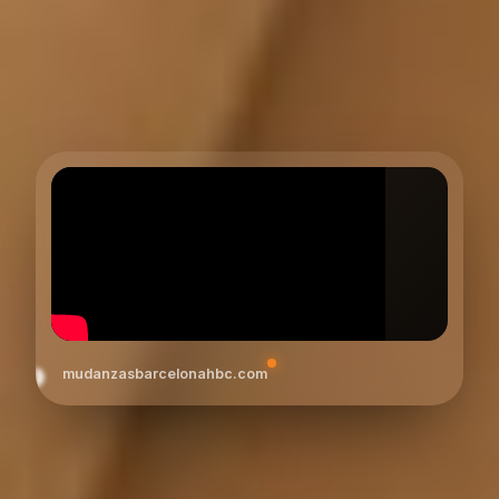
mudanzasbarcelonahbc.com