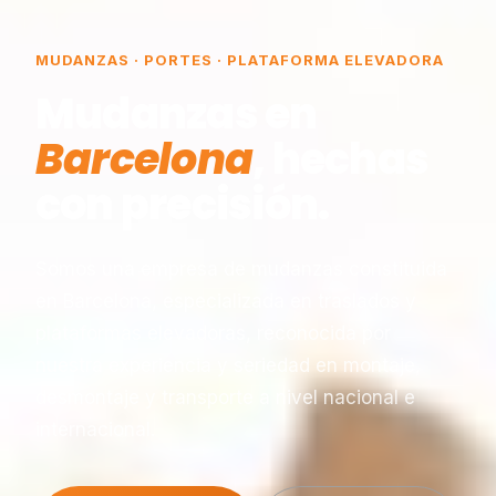
MUDANZAS · PORTES · PLATAFORMA ELEVADORA
Mudanzas en
Barcelona
, hechas
con precisión.
Somos una empresa de mudanzas constituida
en Barcelona, especializada en traslados y
plataformas elevadoras, reconocida por
nuestra experiencia y seriedad en montaje,
desmontaje y transporte a nivel nacional e
internacional.