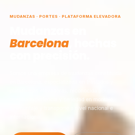
MUDANZAS · PORTES · PLATAFORMA ELEVADORA
Mudanzas en
Barcelona
, hechas
con precisión.
Somos una empresa de mudanzas constituida
en Barcelona, especializada en traslados y
plataformas elevadoras, reconocida por
nuestra experiencia y seriedad en montaje,
desmontaje y transporte a nivel nacional e
internacional.