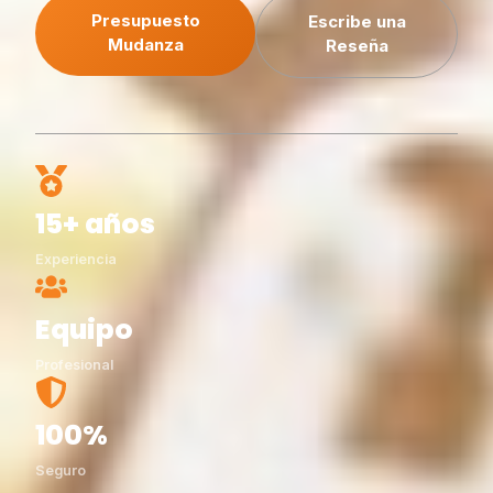
Presupuesto
Escribe una
Mudanza
Reseña
15+ años
Experiencia
Equipo
Profesional
100%
Seguro