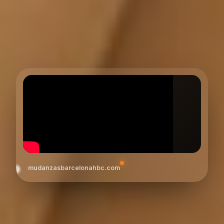
mudanzasbarcelonahbc.com