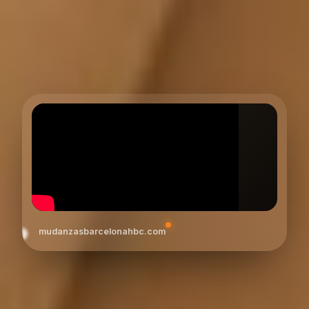
mudanzasbarcelonahbc.com