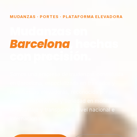
MUDANZAS · PORTES · PLATAFORMA ELEVADORA
Mudanzas en
Barcelona
, hechas
con precisión.
Somos una empresa de mudanzas constituida
en Barcelona, especializada en traslados y
plataformas elevadoras, reconocida por
nuestra experiencia y seriedad en montaje,
desmontaje y transporte a nivel nacional e
internacional.