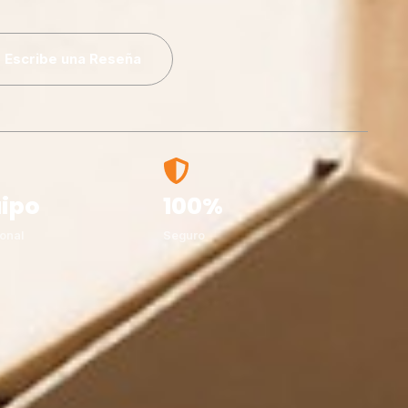
Escribe una Reseña
ipo
100%
onal
Seguro