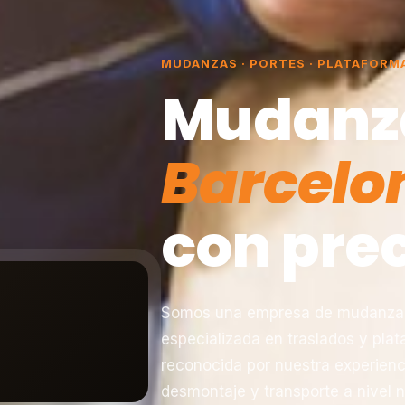
MUDANZAS · PORTES · PLATAFORM
Mudanz
Barcelo
con prec
Somos una empresa de mudanzas 
especializada en traslados y pla
reconocida por nuestra experienc
desmontaje y transporte a nivel n