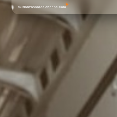
mudanzasbarcelonahbc.com