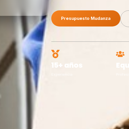
Presupuesto Mudanza
15+ años
Equ
Experiencia
Profesi