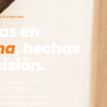
A ELEVADORA
as en
na
, hechas
isión.
constituida en Barcelona,
taformas elevadoras,
ia y seriedad en montaje,
acional e internacional.