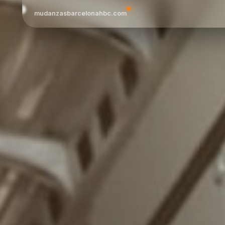
mudanzasbarcelonahbc.com