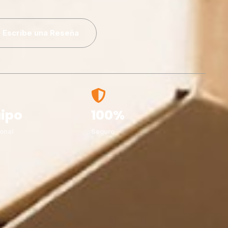
Escribe una Reseña
ipo
100%
onal
Seguro