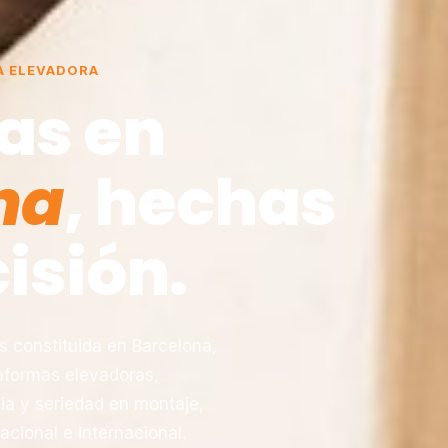
A ELEVADORA
as en
na
, hechas
isión.
constituida en Barcelona,
taformas elevadoras,
ia y seriedad en montaje,
acional e internacional.