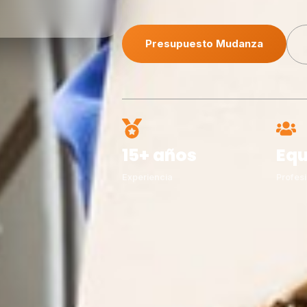
Presupuesto Mudanza
15+ años
Equ
Experiencia
Profesi