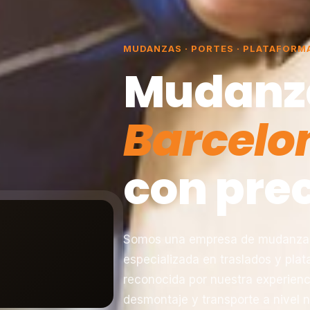
MUDANZAS · PORTES · PLATAFORM
Mudanz
Barcelo
con prec
Somos una empresa de mudanzas 
especializada en traslados y pla
reconocida por nuestra experienc
desmontaje y transporte a nivel n