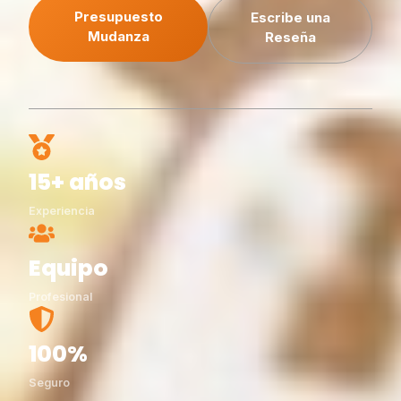
Presupuesto
Escribe una
Mudanza
Reseña
15+ años
Experiencia
Equipo
Profesional
100%
Seguro