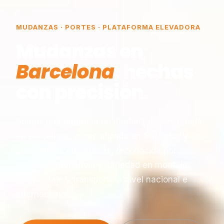
MUDANZAS · PORTES · PLATAFORMA ELEVADORA
Mudanzas en
Barcelona
, hechas
con precisión.
Somos una empresa de mudanzas constituida
en Barcelona, especializada en traslados y
plataformas elevadoras, reconocida por
nuestra experiencia y seriedad en montaje,
desmontaje y transporte a nivel nacional e
internacional.