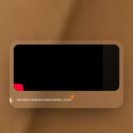
mudanzasbarcelonahbc.com