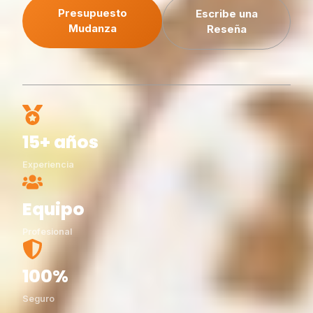
Presupuesto
Escribe una
Mudanza
Reseña
15+ años
Experiencia
Equipo
Profesional
100%
Seguro