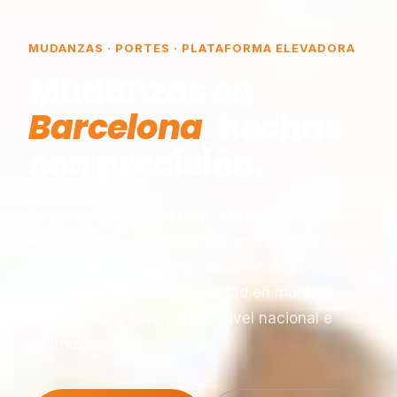
MUDANZAS · PORTES · PLATAFORMA ELEVADORA
Mudanzas en
Barcelona
, hechas
con precisión.
Somos una empresa de mudanzas constituida
en Barcelona, especializada en traslados y
plataformas elevadoras, reconocida por
nuestra experiencia y seriedad en montaje,
desmontaje y transporte a nivel nacional e
internacional.