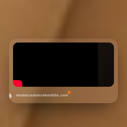
mudanzasbarcelonahbc.com