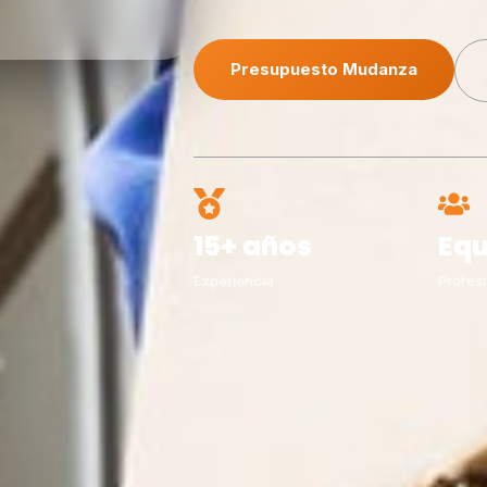
Presupuesto Mudanza
15+ años
Equ
Experiencia
Profesi