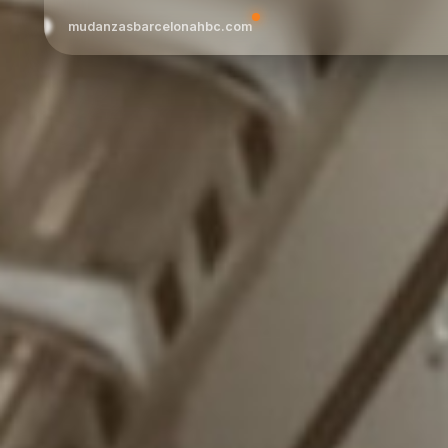
mudanzasbarcelonahbc.com