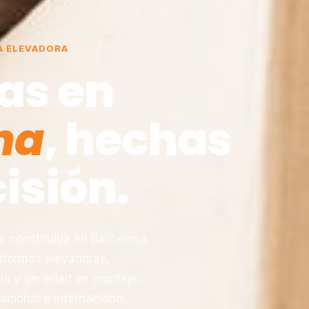
A ELEVADORA
as en
na
, hechas
isión.
constituida en Barcelona,
taformas elevadoras,
ia y seriedad en montaje,
acional e internacional.