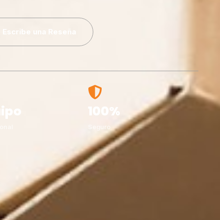
Escribe una Reseña
ipo
100%
onal
Seguro