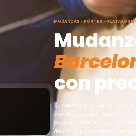
MUDANZAS · PORTES · PLATAFORM
Mudanz
Barcelo
con prec
Somos una empresa de mudanzas 
especializada en traslados y pla
reconocida por nuestra experienc
desmontaje y transporte a nivel n