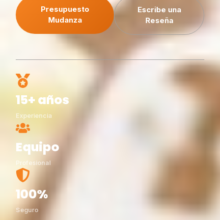
Presupuesto
Escribe una
Mudanza
Reseña
15+ años
Experiencia
Equipo
Profesional
100%
Seguro