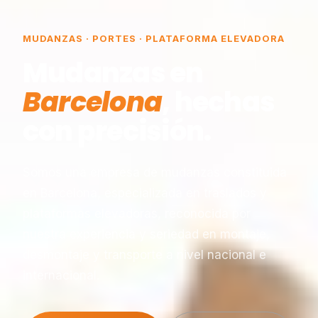
MUDANZAS · PORTES · PLATAFORMA ELEVADORA
Mudanzas en
Barcelona
, hechas
con precisión.
Somos una empresa de mudanzas constituida
en Barcelona, especializada en traslados y
plataformas elevadoras, reconocida por
nuestra experiencia y seriedad en montaje,
desmontaje y transporte a nivel nacional e
internacional.