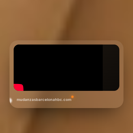
mudanzasbarcelonahbc.com