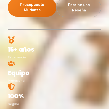
Presupuesto
Escribe una
Mudanza
Reseña
15+ años
Experiencia
Equipo
Profesional
100%
Seguro