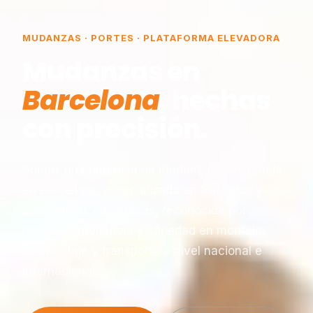
MUDANZAS · PORTES · PLATAFORMA ELEVADORA
Mudanzas en
Barcelona
, hechas
con precisión.
Somos una empresa de mudanzas constituida
en Barcelona, especializada en traslados y
plataformas elevadoras, reconocida por
nuestra experiencia y seriedad en montaje,
desmontaje y transporte a nivel nacional e
internacional.