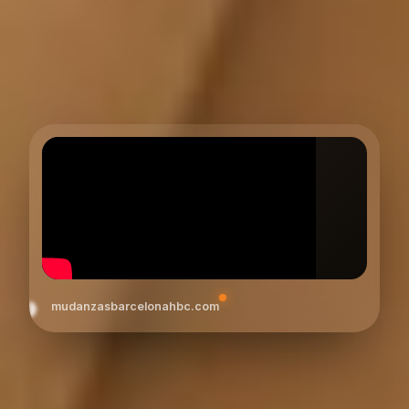
mudanzasbarcelonahbc.com