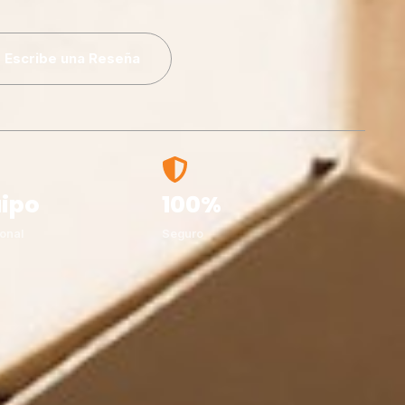
Escribe una Reseña
ipo
100%
onal
Seguro