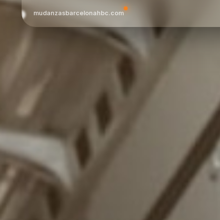
mudanzasbarcelonahbc.com