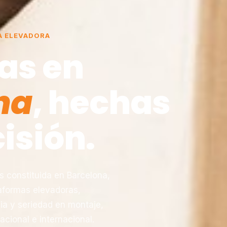
A ELEVADORA
as en
na
, hechas
isión.
constituida en Barcelona,
taformas elevadoras,
ia y seriedad en montaje,
acional e internacional.