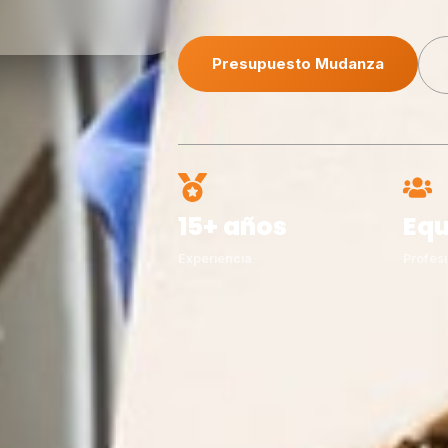
Presupuesto Mudanza
15+ años
Equ
Experiencia
Profesi