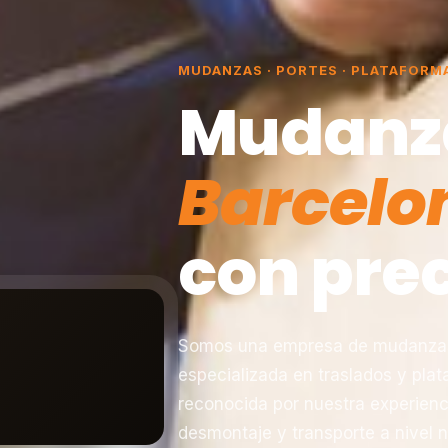
MUDANZAS · PORTES · PLATAFORM
Mudanz
Barcelo
con prec
Somos una empresa de mudanzas 
especializada en traslados y pla
reconocida por nuestra experienc
desmontaje y transporte a nivel n