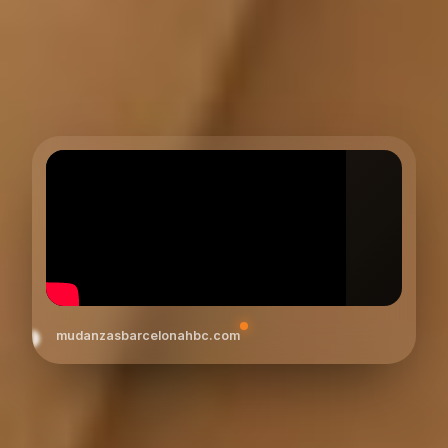
mudanzasbarcelonahbc.com