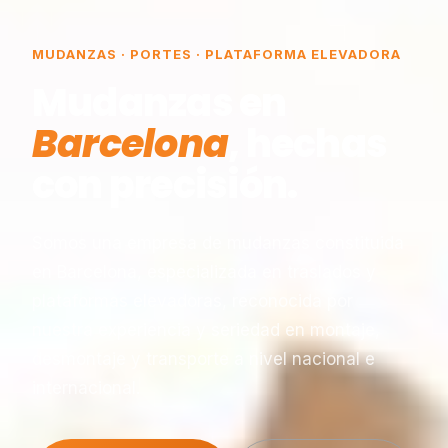
MUDANZAS · PORTES · PLATAFORMA ELEVADORA
Mudanzas en
Barcelona
, hechas
con precisión.
Somos una empresa de mudanzas constituida
en Barcelona, especializada en traslados y
plataformas elevadoras, reconocida por
nuestra experiencia y seriedad en montaje,
desmontaje y transporte a nivel nacional e
internacional.