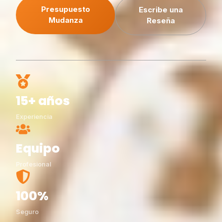
Presupuesto
Escribe una
Mudanza
Reseña
15+ años
Experiencia
Equipo
Profesional
100%
Seguro