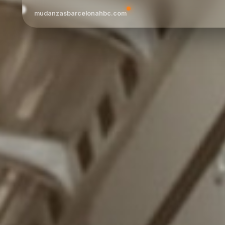
mudanzasbarcelonahbc.com