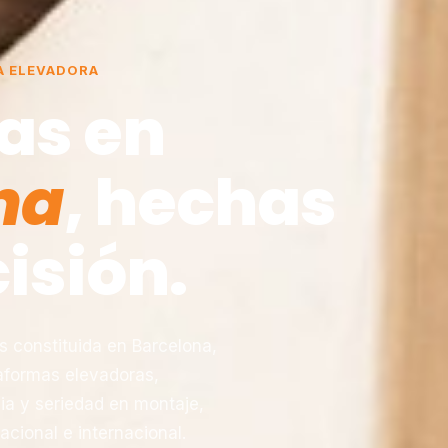
A ELEVADORA
as en
na
, hechas
isión.
constituida en Barcelona,
taformas elevadoras,
ia y seriedad en montaje,
acional e internacional.