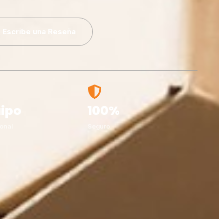
Escribe una Reseña
ipo
100%
onal
Seguro