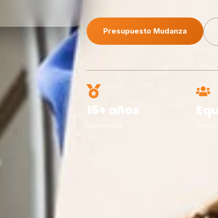
Presupuesto Mudanza
15+ años
Equ
Experiencia
Profesi