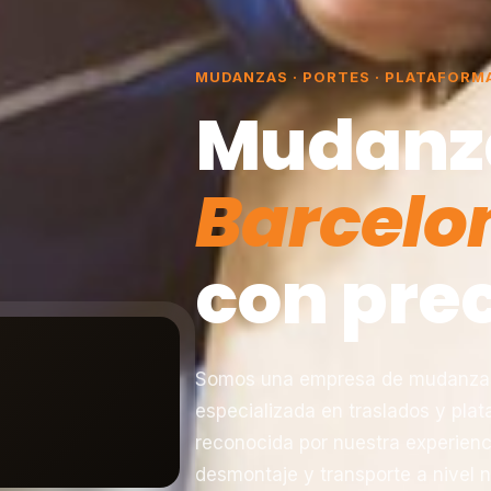
MUDANZAS · PORTES · PLATAFORM
Mudanz
Barcelo
con prec
Somos una empresa de mudanzas 
especializada en traslados y pla
reconocida por nuestra experienc
desmontaje y transporte a nivel n