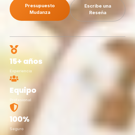
Presupuesto
Escribe una
Mudanza
Reseña
15+ años
Experiencia
Equipo
Profesional
100%
Seguro