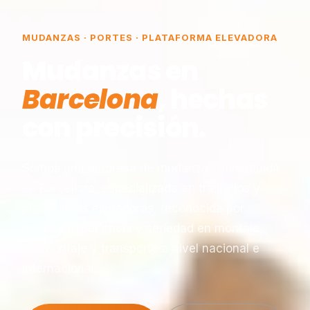
MUDANZAS · PORTES · PLATAFORMA ELEVADORA
Mudanzas en
Barcelona
, hechas
con precisión.
Somos una empresa de mudanzas constituida
en Barcelona, especializada en traslados y
plataformas elevadoras, reconocida por
nuestra experiencia y seriedad en montaje,
desmontaje y transporte a nivel nacional e
internacional.