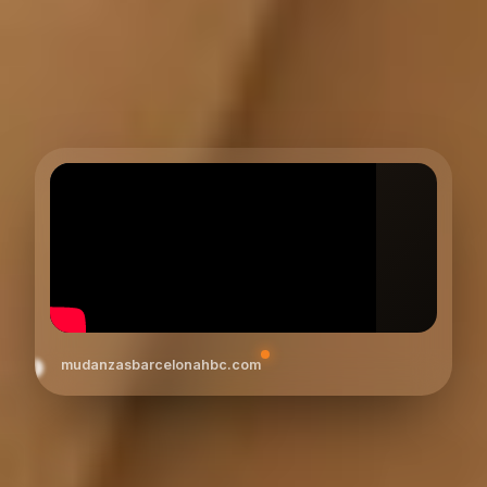
mudanzasbarcelonahbc.com