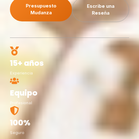
Presupuesto
Escribe una
Mudanza
Reseña
15+ años
Experiencia
Equipo
Profesional
100%
Seguro