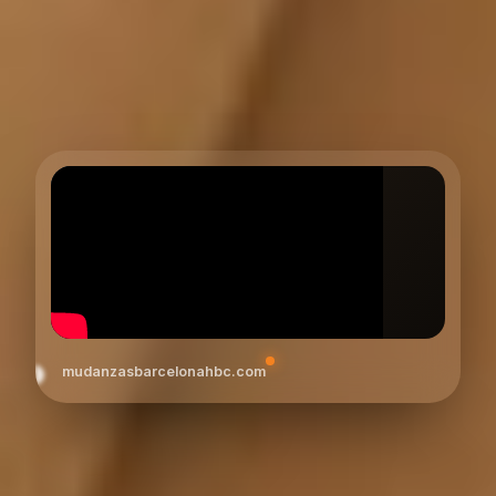
mudanzasbarcelonahbc.com