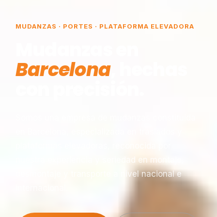
MUDANZAS · PORTES · PLATAFORMA ELEVADORA
Mudanzas en
Barcelona
, hechas
con precisión.
Somos una empresa de mudanzas constituida
en Barcelona, especializada en traslados y
plataformas elevadoras, reconocida por
nuestra experiencia y seriedad en montaje,
desmontaje y transporte a nivel nacional e
internacional.