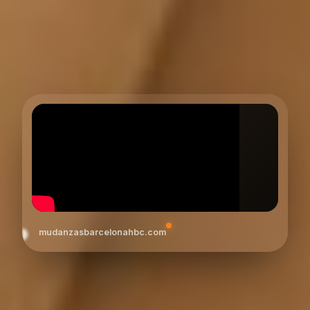
mudanzasbarcelonahbc.com