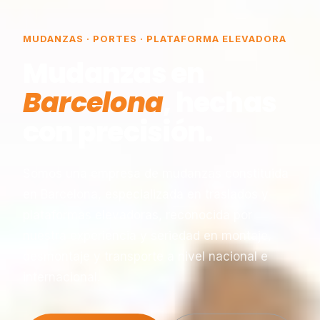
MUDANZAS · PORTES · PLATAFORMA ELEVADORA
Mudanzas en
Barcelona
, hechas
con precisión.
Somos una empresa de mudanzas constituida
en Barcelona, especializada en traslados y
plataformas elevadoras, reconocida por
nuestra experiencia y seriedad en montaje,
desmontaje y transporte a nivel nacional e
internacional.