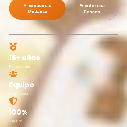
Presupuesto
Escribe una
Mudanza
Reseña
15+ años
Experiencia
Equipo
Profesional
100%
Seguro