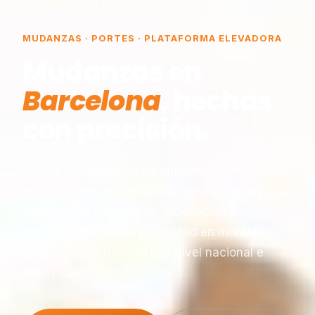
MUDANZAS · PORTES · PLATAFORMA ELEVADORA
Mudanzas en
Barcelona
, hechas
con precisión.
Somos una empresa de mudanzas constituida
en Barcelona, especializada en traslados y
plataformas elevadoras, reconocida por
nuestra experiencia y seriedad en montaje,
desmontaje y transporte a nivel nacional e
internacional.