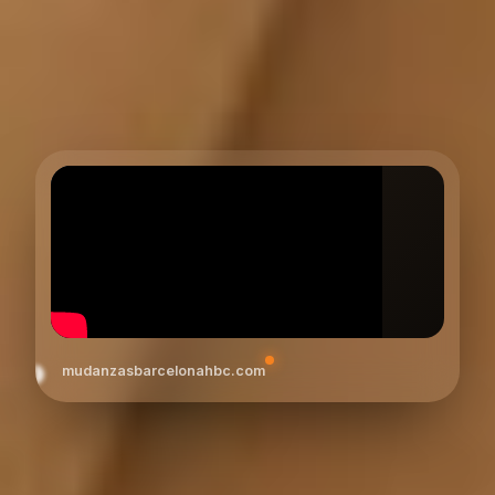
mudanzasbarcelonahbc.com