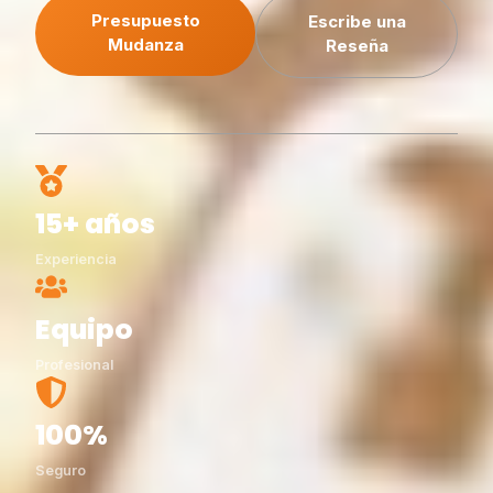
Presupuesto
Escribe una
Mudanza
Reseña
15+ años
Experiencia
Equipo
Profesional
100%
Seguro