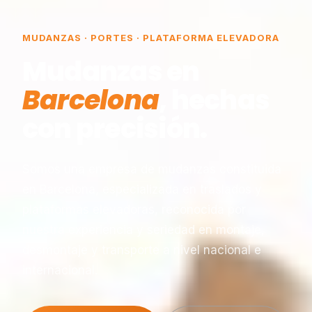
MUDANZAS · PORTES · PLATAFORMA ELEVADORA
Mudanzas en
Barcelona
, hechas
con precisión.
Somos una empresa de mudanzas constituida
en Barcelona, especializada en traslados y
plataformas elevadoras, reconocida por
nuestra experiencia y seriedad en montaje,
desmontaje y transporte a nivel nacional e
internacional.