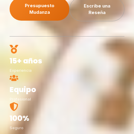
Presupuesto
Escribe una
Mudanza
Reseña
15+ años
Experiencia
Equipo
Profesional
100%
Seguro