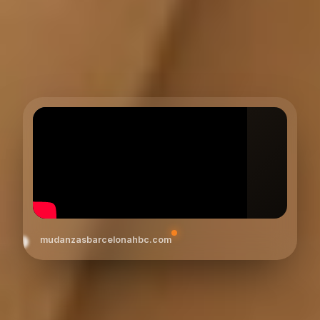
mudanzasbarcelonahbc.com