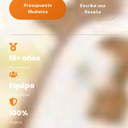
Presupuesto
Escribe una
Mudanza
Reseña
15+ años
Experiencia
Equipo
Profesional
100%
Seguro