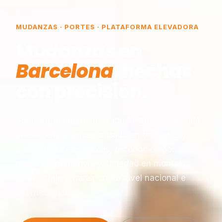
MUDANZAS · PORTES · PLATAFORMA ELEVADORA
Mudanzas en
Barcelona
, hechas
con precisión.
Somos una empresa de mudanzas constituida
en Barcelona, especializada en traslados y
plataformas elevadoras, reconocida por
nuestra experiencia y seriedad en montaje,
desmontaje y transporte a nivel nacional e
internacional.