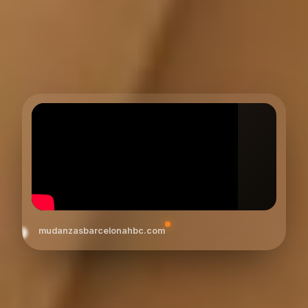
mudanzasbarcelonahbc.com