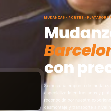
MUDANZAS · PORTES · PLATAFORM
Mudanz
Barcelo
con prec
Somos una empresa de mudanzas 
especializada en traslados y pla
reconocida por nuestra experienc
desmontaje y transporte a nivel n