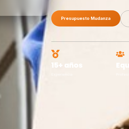
Presupuesto Mudanza
15+ años
Equ
Experiencia
Profesi