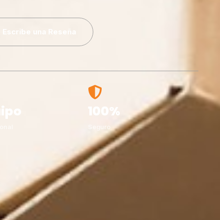
Escribe una Reseña
ipo
100%
onal
Seguro