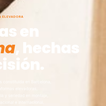
A ELEVADORA
as en
na
, hechas
isión.
constituida en Barcelona,
taformas elevadoras,
ia y seriedad en montaje,
acional e internacional.