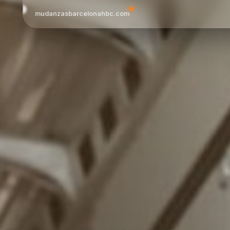
mudanzasbarcelonahbc.com