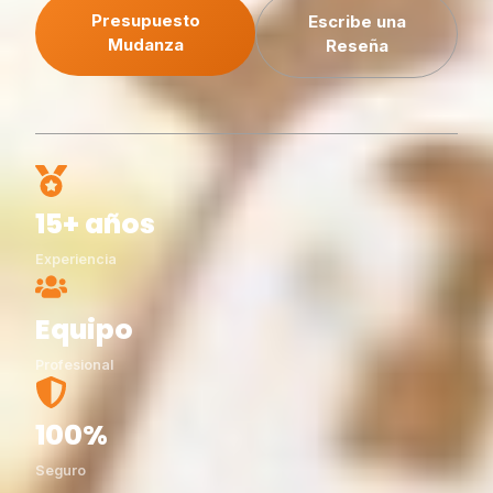
Presupuesto
Escribe una
Mudanza
Reseña
15+ años
Experiencia
Equipo
Profesional
100%
Seguro