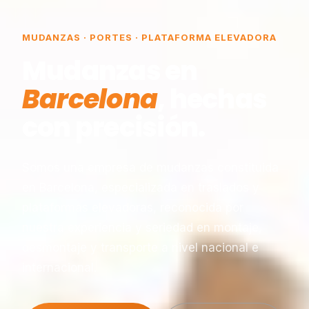
MUDANZAS · PORTES · PLATAFORMA ELEVADORA
Mudanzas en
Barcelona
, hechas
con precisión.
Somos una empresa de mudanzas constituida
en Barcelona, especializada en traslados y
plataformas elevadoras, reconocida por
nuestra experiencia y seriedad en montaje,
desmontaje y transporte a nivel nacional e
internacional.