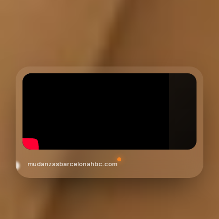
mudanzasbarcelonahbc.com