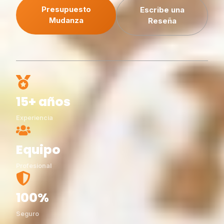
Presupuesto
Escribe una
Mudanza
Reseña
15+ años
Experiencia
Equipo
Profesional
100%
Seguro