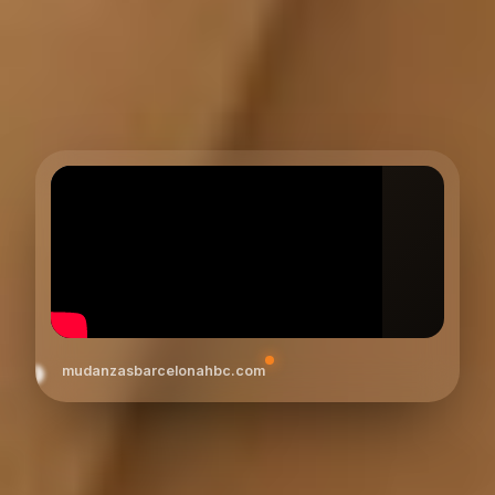
mudanzasbarcelonahbc.com