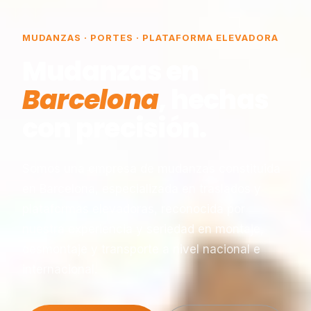
MUDANZAS · PORTES · PLATAFORMA ELEVADORA
Mudanzas en
Barcelona
, hechas
con precisión.
Somos una empresa de mudanzas constituida
en Barcelona, especializada en traslados y
plataformas elevadoras, reconocida por
nuestra experiencia y seriedad en montaje,
desmontaje y transporte a nivel nacional e
internacional.