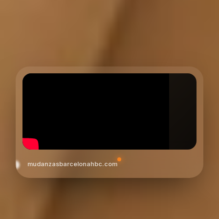
mudanzasbarcelonahbc.com