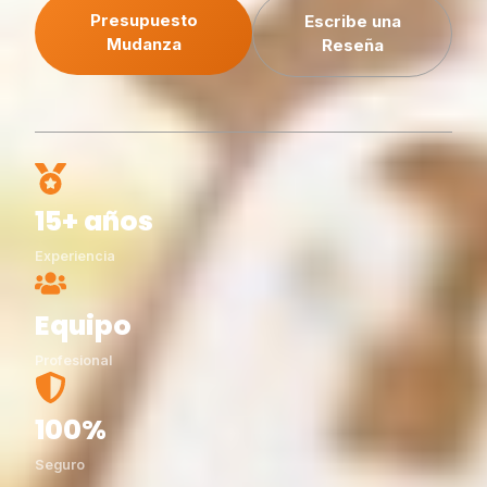
Presupuesto
Escribe una
Mudanza
Reseña
15+ años
Experiencia
Equipo
Profesional
100%
Seguro