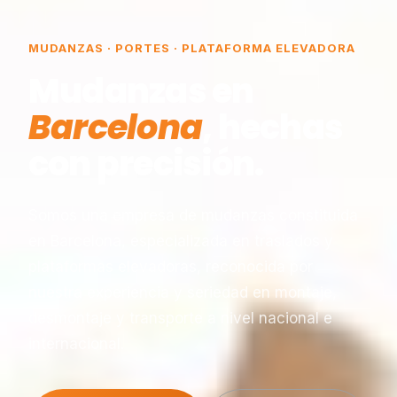
MUDANZAS · PORTES · PLATAFORMA ELEVADORA
Mudanzas en
Barcelona
, hechas
con precisión.
Somos una empresa de mudanzas constituida
en Barcelona, especializada en traslados y
plataformas elevadoras, reconocida por
nuestra experiencia y seriedad en montaje,
desmontaje y transporte a nivel nacional e
internacional.