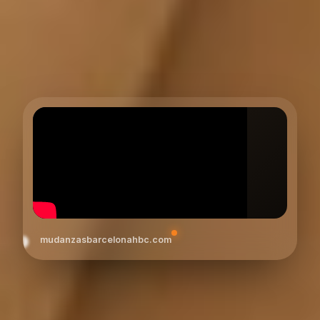
mudanzasbarcelonahbc.com