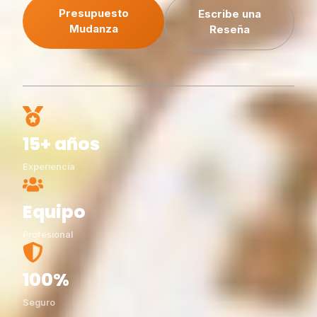
Presupuesto
Escribe una
Mudanza
Reseña
15+ años
Experiencia
Equipo
Profesional
100%
Seguro