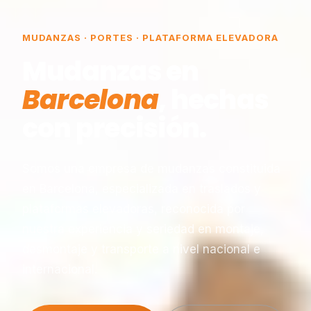
MUDANZAS · PORTES · PLATAFORMA ELEVADORA
Mudanzas en
Barcelona
, hechas
con precisión.
Somos una empresa de mudanzas constituida
en Barcelona, especializada en traslados y
plataformas elevadoras, reconocida por
nuestra experiencia y seriedad en montaje,
desmontaje y transporte a nivel nacional e
internacional.