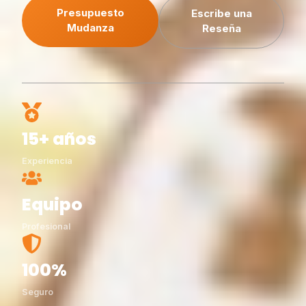
Presupuesto
Escribe una
Mudanza
Reseña
15+ años
Experiencia
Equipo
Profesional
100%
Seguro