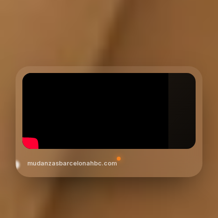
mudanzasbarcelonahbc.com