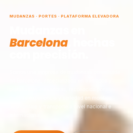
MUDANZAS · PORTES · PLATAFORMA ELEVADORA
Mudanzas en
Barcelona
, hechas
con precisión.
Somos una empresa de mudanzas constituida
en Barcelona, especializada en traslados y
plataformas elevadoras, reconocida por
nuestra experiencia y seriedad en montaje,
desmontaje y transporte a nivel nacional e
internacional.