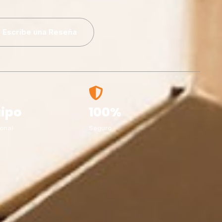
Escribe una Reseña
ipo
100%
onal
Seguro