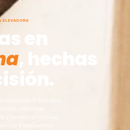
A ELEVADORA
as en
na
, hechas
isión.
constituida en Barcelona,
taformas elevadoras,
ia y seriedad en montaje,
acional e internacional.