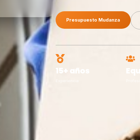
Presupuesto Mudanza
15+ años
Equ
Experiencia
Profesi