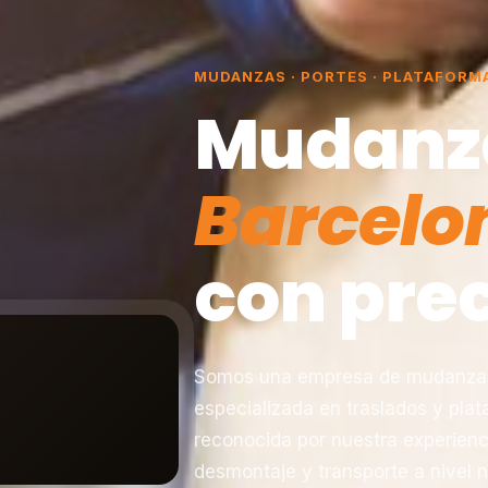
MUDANZAS · PORTES · PLATAFORM
Mudanz
Barcelo
con prec
Somos una empresa de mudanzas 
especializada en traslados y pla
reconocida por nuestra experienc
desmontaje y transporte a nivel n