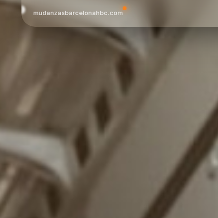
mudanzasbarcelonahbc.com