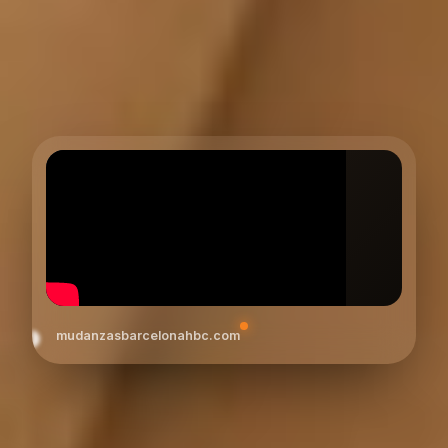
mudanzasbarcelonahbc.com