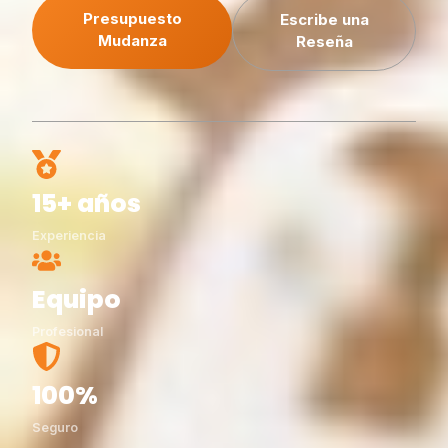
Presupuesto
Escribe una
Mudanza
Reseña
15+ años
Experiencia
Equipo
Profesional
100%
Seguro