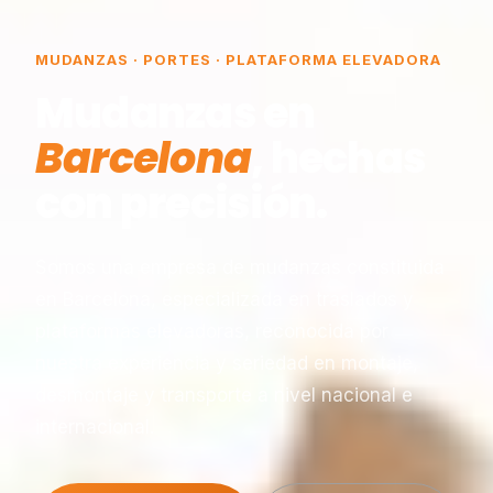
MUDANZAS · PORTES · PLATAFORMA ELEVADORA
Mudanzas en
Barcelona
, hechas
con precisión.
Somos una empresa de mudanzas constituida
en Barcelona, especializada en traslados y
plataformas elevadoras, reconocida por
nuestra experiencia y seriedad en montaje,
desmontaje y transporte a nivel nacional e
internacional.