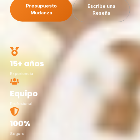
Presupuesto
Escribe una
Mudanza
Reseña
15+ años
Experiencia
Equipo
Profesional
100%
Seguro