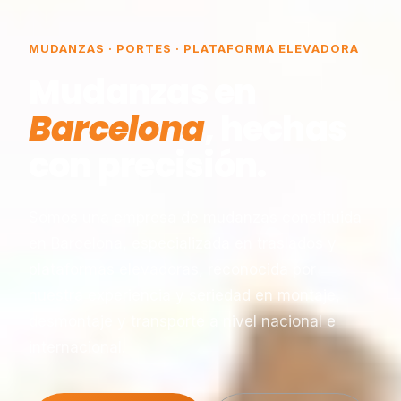
MUDANZAS · PORTES · PLATAFORMA ELEVADORA
Mudanzas en
Barcelona
, hechas
con precisión.
Somos una empresa de mudanzas constituida
en Barcelona, especializada en traslados y
plataformas elevadoras, reconocida por
nuestra experiencia y seriedad en montaje,
desmontaje y transporte a nivel nacional e
internacional.