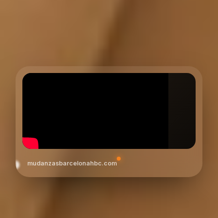
mudanzasbarcelonahbc.com