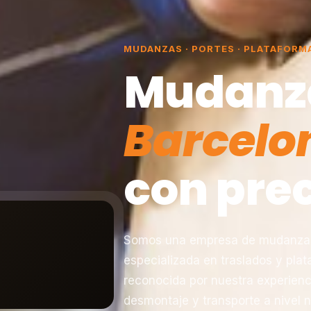
MUDANZAS · PORTES · PLATAFORM
Mudanz
Barcelo
con prec
Somos una empresa de mudanzas 
especializada en traslados y pla
reconocida por nuestra experienc
desmontaje y transporte a nivel n