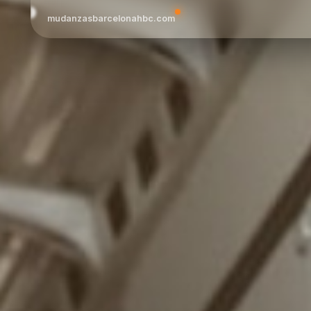
mudanzasbarcelonahbc.com