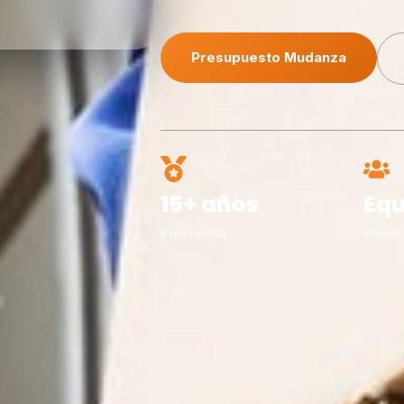
Presupuesto Mudanza
15+ años
Equ
Experiencia
Profesi