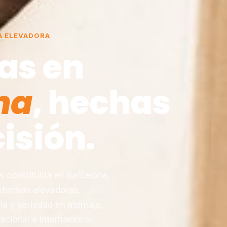
A ELEVADORA
as en
na
, hechas
isión.
constituida en Barcelona,
taformas elevadoras,
ia y seriedad en montaje,
acional e internacional.