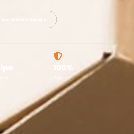
Escribe una Reseña
ipo
100%
onal
Seguro