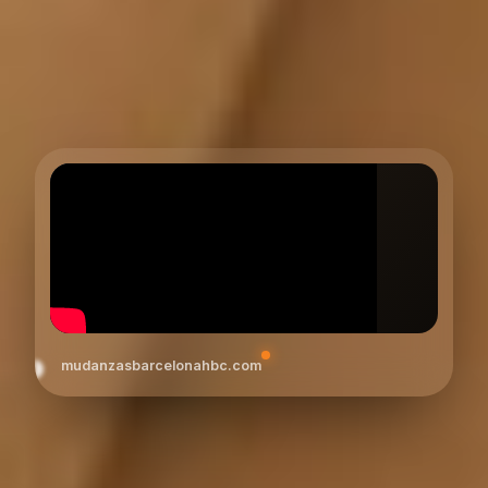
mudanzasbarcelonahbc.com