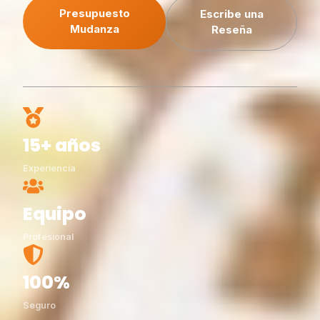
Presupuesto
Escribe una
Mudanza
Reseña
15+ años
Experiencia
Equipo
Profesional
100%
Seguro