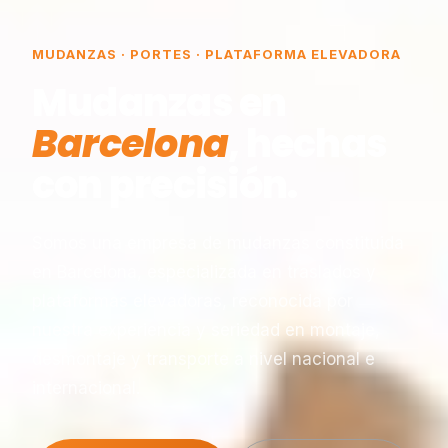
MUDANZAS · PORTES · PLATAFORMA ELEVADORA
Mudanzas en
Barcelona
, hechas
con precisión.
Somos una empresa de mudanzas constituida
en Barcelona, especializada en traslados y
plataformas elevadoras, reconocida por
nuestra experiencia y seriedad en montaje,
desmontaje y transporte a nivel nacional e
internacional.