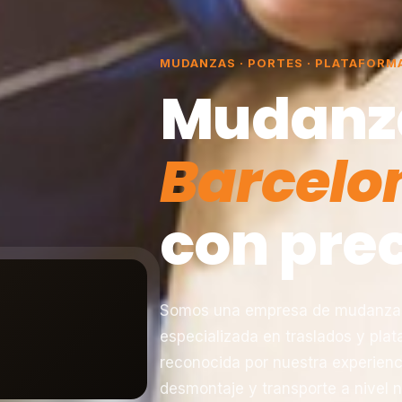
MUDANZAS · PORTES · PLATAFORM
Mudanz
Barcelo
con prec
Somos una empresa de mudanzas 
especializada en traslados y pla
reconocida por nuestra experienc
desmontaje y transporte a nivel n