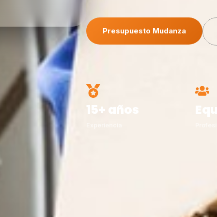
Presupuesto Mudanza
15+ años
Equ
Experiencia
Profesi