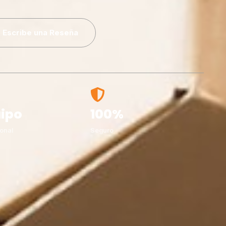
Escribe una Reseña
ipo
100%
onal
Seguro