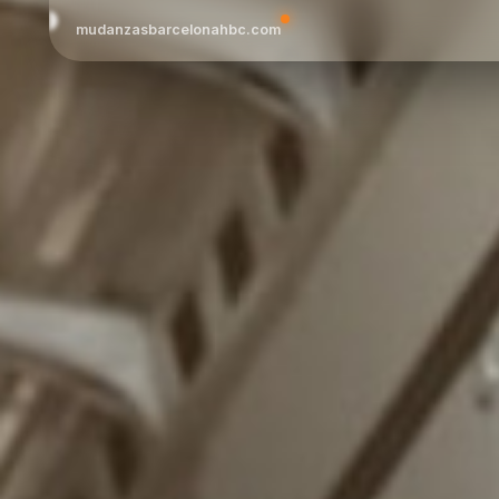
mudanzasbarcelonahbc.com