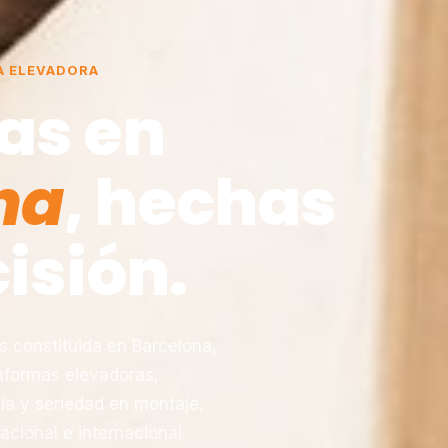
A ELEVADORA
as en
na
, hechas
isión.
constituida en Barcelona,
taformas elevadoras,
ia y seriedad en montaje,
acional e internacional.