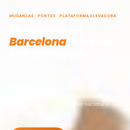
MUDANZAS · PORTES · PLATAFORMA ELEVADORA
Mudanzas en
Barcelona
, hechas
con precisión.
Somos una empresa de mudanzas constituida
en Barcelona, especializada en traslados y
plataformas elevadoras, reconocida por
nuestra experiencia y seriedad en montaje,
desmontaje y transporte a nivel nacional e
internacional.