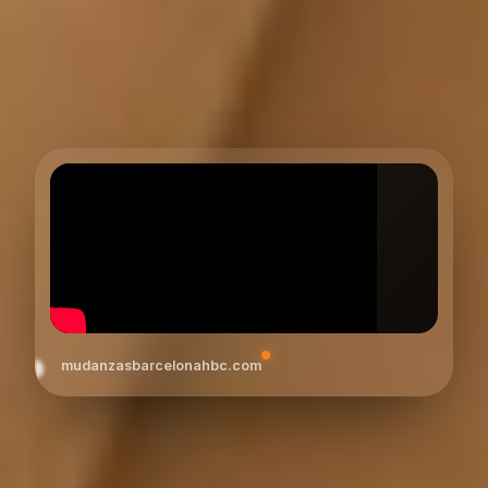
mudanzasbarcelonahbc.com