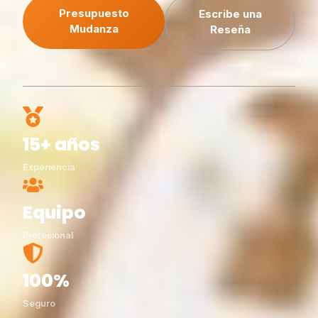
Presupuesto
Escribe una
Mudanza
Reseña
15+ años
Experiencia
Equipo
Profesional
100%
Seguro