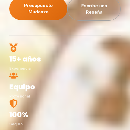
Presupuesto
Escribe una
Mudanza
Reseña
15+ años
Experiencia
Equipo
Profesional
100%
Seguro