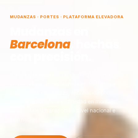
MUDANZAS · PORTES · PLATAFORMA ELEVADORA
Mudanzas en
Barcelona
, hechas
con precisión.
Somos una empresa de mudanzas constituida
en Barcelona, especializada en traslados y
plataformas elevadoras, reconocida por
nuestra experiencia y seriedad en montaje,
desmontaje y transporte a nivel nacional e
internacional.