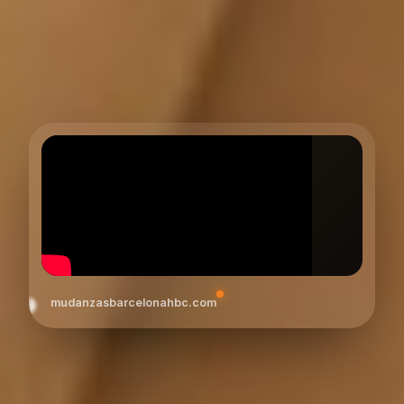
mudanzasbarcelonahbc.com