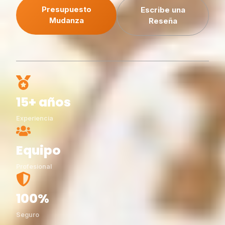
Presupuesto
Escribe una
Mudanza
Reseña
15+ años
Experiencia
Equipo
Profesional
100%
Seguro