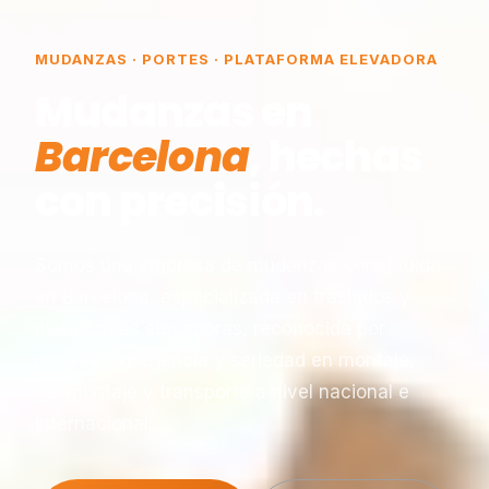
MUDANZAS · PORTES · PLATAFORMA ELEVADORA
Mudanzas en
Barcelona
, hechas
con precisión.
Somos una empresa de mudanzas constituida
en Barcelona, especializada en traslados y
plataformas elevadoras, reconocida por
nuestra experiencia y seriedad en montaje,
desmontaje y transporte a nivel nacional e
internacional.