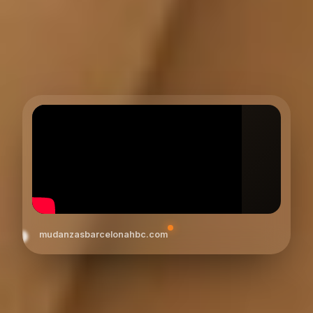
mudanzasbarcelonahbc.com