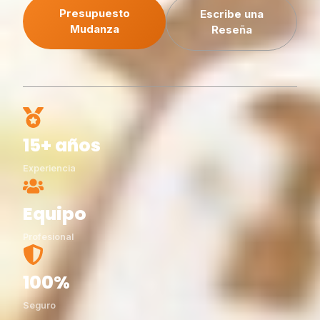
Presupuesto
Escribe una
Mudanza
Reseña
15+ años
Experiencia
Equipo
Profesional
100%
Seguro