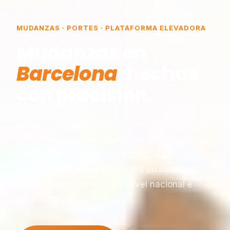
MUDANZAS · PORTES · PLATAFORMA ELEVADORA
Mudanzas en
Barcelona
, hechas
con precisión.
Somos una empresa de mudanzas constituida
en Barcelona, especializada en traslados y
plataformas elevadoras, reconocida por
nuestra experiencia y seriedad en montaje,
desmontaje y transporte a nivel nacional e
internacional.