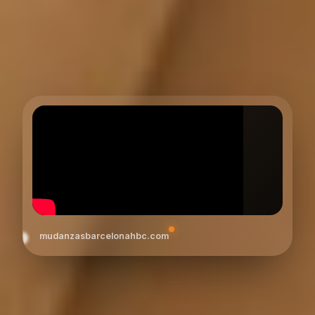
mudanzasbarcelonahbc.com