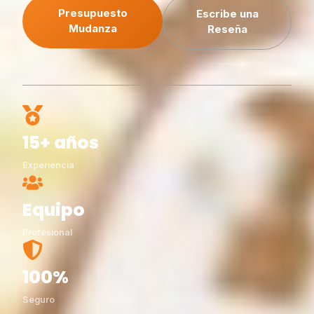
Presupuesto
Escribe una
Mudanza
Reseña
15+ años
Experiencia
Equipo
Profesional
100%
Seguro