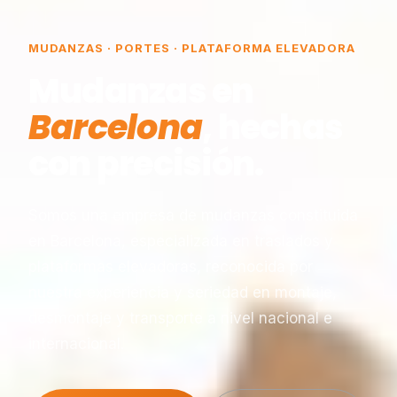
MUDANZAS · PORTES · PLATAFORMA ELEVADORA
Mudanzas en
Barcelona
, hechas
con precisión.
Somos una empresa de mudanzas constituida
en Barcelona, especializada en traslados y
plataformas elevadoras, reconocida por
nuestra experiencia y seriedad en montaje,
desmontaje y transporte a nivel nacional e
internacional.