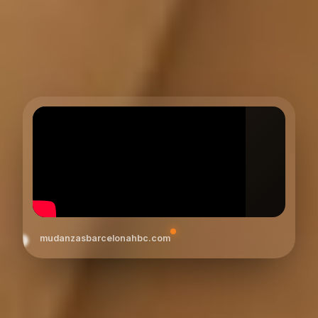
mudanzasbarcelonahbc.com