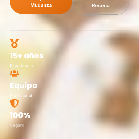
Presupuesto
Escribe una
Mudanza
Reseña
15+ años
Experiencia
Equipo
Profesional
100%
Seguro