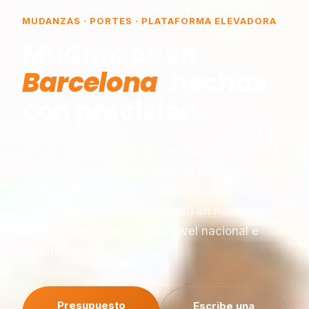
MUDANZAS · PORTES · PLATAFORMA ELEVADORA
Mudanzas en
Barcelona
, hechas
con precisión.
Somos una empresa de mudanzas constituida
en Barcelona, especializada en traslados y
plataformas elevadoras, reconocida por
nuestra experiencia y seriedad en montaje,
desmontaje y transporte a nivel nacional e
internacional.