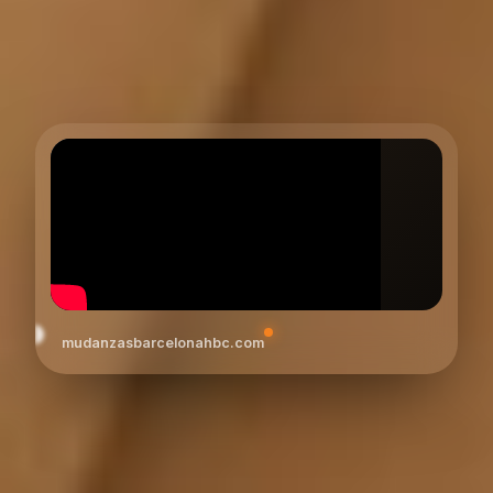
mudanzasbarcelonahbc.com