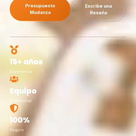
Presupuesto
Escribe una
Mudanza
Reseña
15+ años
Experiencia
Equipo
Profesional
100%
Seguro