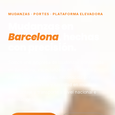
MUDANZAS · PORTES · PLATAFORMA ELEVADORA
Mudanzas en
Barcelona
, hechas
con precisión.
Somos una empresa de mudanzas constituida
en Barcelona, especializada en traslados y
plataformas elevadoras, reconocida por
nuestra experiencia y seriedad en montaje,
desmontaje y transporte a nivel nacional e
internacional.