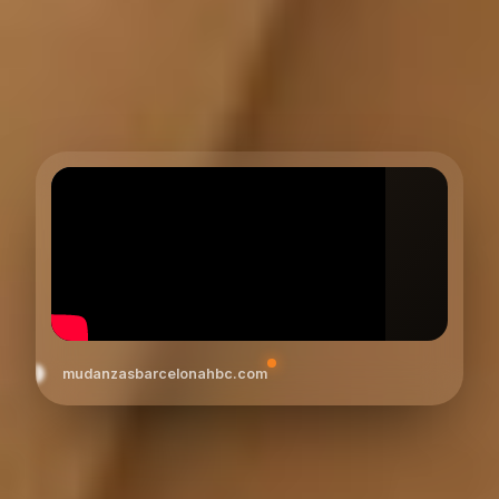
mudanzasbarcelonahbc.com