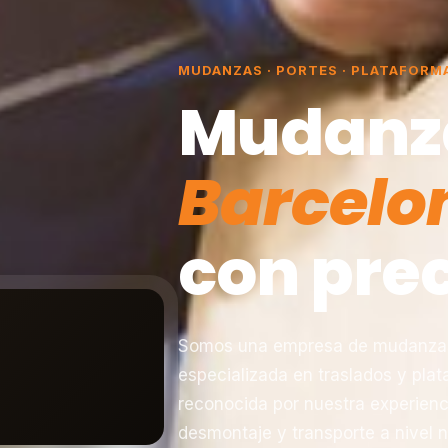
MUDANZAS · PORTES · PLATAFORM
Mudanz
Barcelo
con prec
Somos una empresa de mudanzas 
especializada en traslados y pla
reconocida por nuestra experienc
desmontaje y transporte a nivel n