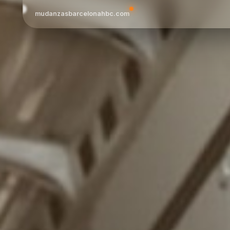
mudanzasbarcelonahbc.com