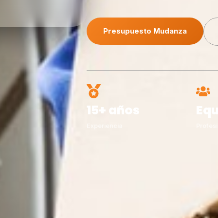
Presupuesto Mudanza
15+ años
Equ
Experiencia
Profesi