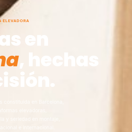
A ELEVADORA
as en
na
, hechas
isión.
constituida en Barcelona,
taformas elevadoras,
ia y seriedad en montaje,
acional e internacional.