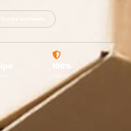
Escribe una Reseña
ipo
100%
onal
Seguro