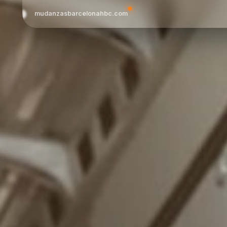
mudanzasbarcelonahbc.com