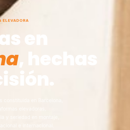
A ELEVADORA
as en
na
, hechas
isión.
constituida en Barcelona,
taformas elevadoras,
ia y seriedad en montaje,
acional e internacional.