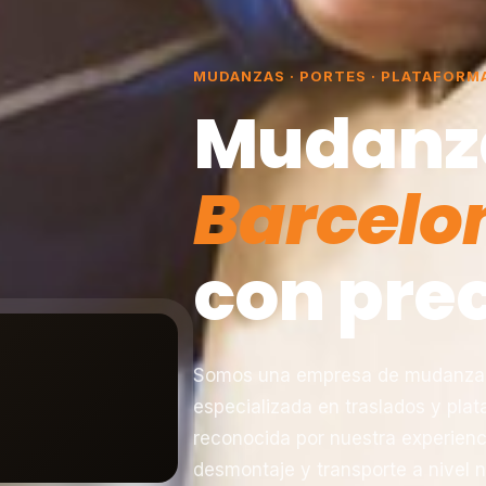
MUDANZAS · PORTES · PLATAFORM
Mudanz
Barcelo
con prec
Somos una empresa de mudanzas 
especializada en traslados y pla
reconocida por nuestra experienc
desmontaje y transporte a nivel n