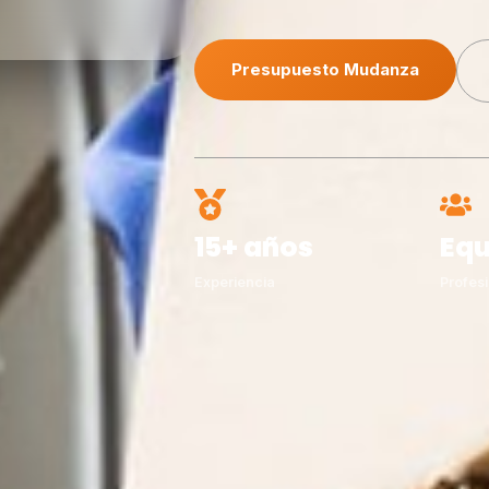
Presupuesto Mudanza
15+ años
Equ
Experiencia
Profesi