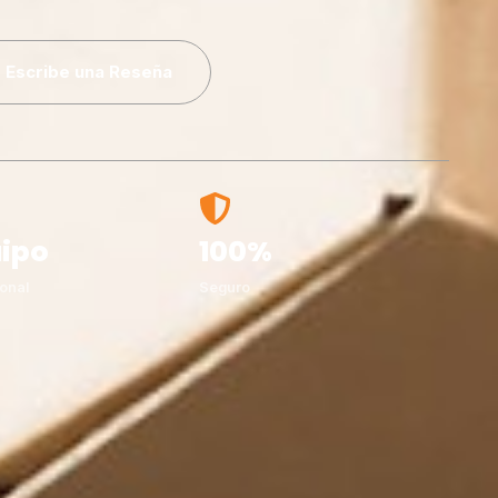
Escribe una Reseña
ipo
100%
onal
Seguro