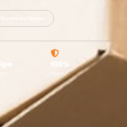
Escribe una Reseña
ipo
100%
onal
Seguro