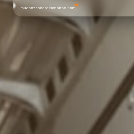
mudanzasbarcelonahbc.com