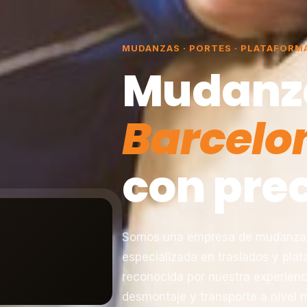
MUDANZAS · PORTES · PLATAFORM
Mudanz
Barcelo
con prec
Somos una empresa de mudanzas 
especializada en traslados y pla
reconocida por nuestra experienc
desmontaje y transporte a nivel n