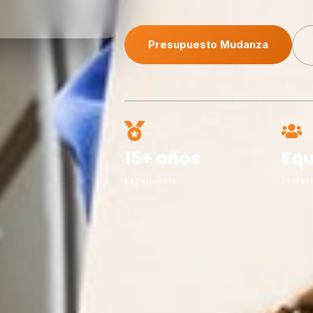
Presupuesto Mudanza
15+ años
Equ
Experiencia
Profesi