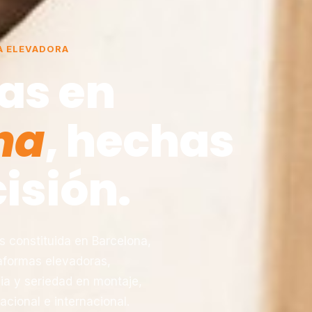
A ELEVADORA
as en
na
, hechas
isión.
constituida en Barcelona,
taformas elevadoras,
ia y seriedad en montaje,
acional e internacional.