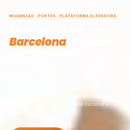
MUDANZAS · PORTES · PLATAFORMA ELEVADORA
Mudanzas en
Barcelona
, hechas
con precisión.
Somos una empresa de mudanzas constituida
en Barcelona, especializada en traslados y
plataformas elevadoras, reconocida por
nuestra experiencia y seriedad en montaje,
desmontaje y transporte a nivel nacional e
internacional.