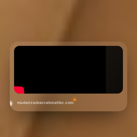
mudanzasbarcelonahbc.com