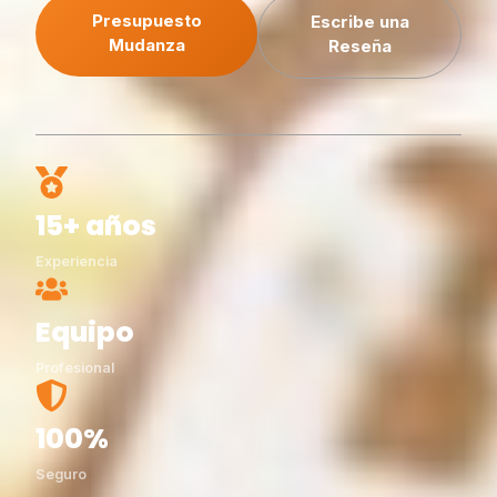
Presupuesto
Escribe una
Mudanza
Reseña
15+ años
Experiencia
Equipo
Profesional
100%
Seguro