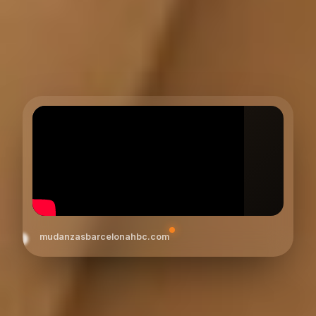
mudanzasbarcelonahbc.com