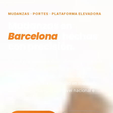
MUDANZAS · PORTES · PLATAFORMA ELEVADORA
Mudanzas en
Barcelona
, hechas
con precisión.
Somos una empresa de mudanzas constituida
en Barcelona, especializada en traslados y
plataformas elevadoras, reconocida por
nuestra experiencia y seriedad en montaje,
desmontaje y transporte a nivel nacional e
internacional.