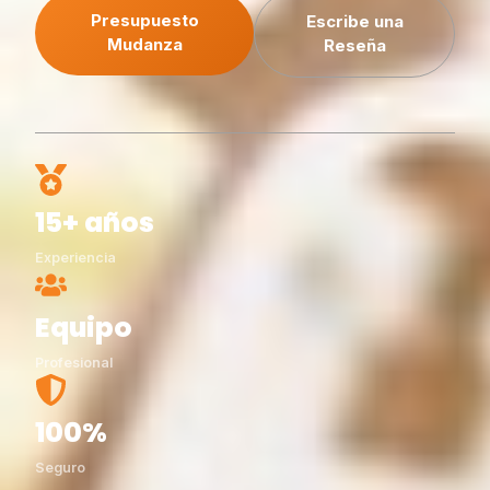
Presupuesto
Escribe una
Mudanza
Reseña
15+ años
Experiencia
Equipo
Profesional
100%
Seguro