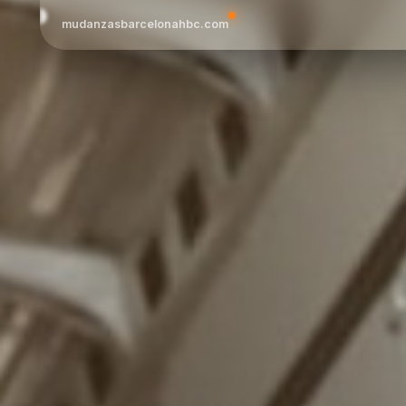
mudanzasbarcelonahbc.com