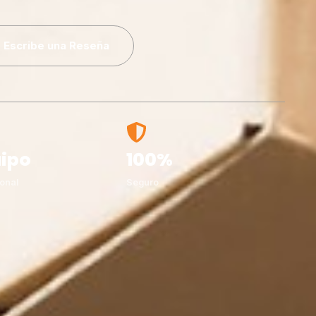
Escribe una Reseña
ipo
100%
onal
Seguro