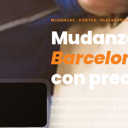
MUDANZAS · PORTES · PLATAFORM
Mudanz
Barcelo
con prec
Somos una empresa de mudanzas 
especializada en traslados y pla
reconocida por nuestra experienc
desmontaje y transporte a nivel n