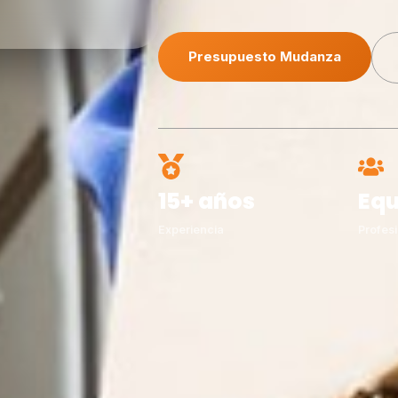
Presupuesto Mudanza
15+ años
Equ
Experiencia
Profesi