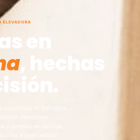
A ELEVADORA
as en
na
, hechas
isión.
constituida en Barcelona,
taformas elevadoras,
ia y seriedad en montaje,
acional e internacional.